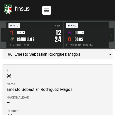
FINAL
7 jun.
FINAL
30 
12
OSOS
DINOS
‹
›
24
CAUDILLOS
OSOS
OLÍMPICO UACH
ESTADIO GASPAR MAS
#
96
Name
Ernesto Sebastián Rodríguez Magos
NACIONALIDAD
—
Position