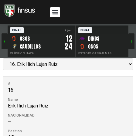
FINAL
7 jun.
FINAL
30 
12
OSOS
DINOS
‹
›
24
CAUDILLOS
OSOS
OLÍMPICO UACH
ESTADIO GASPAR MAS
#
16
Name
Erik Ilich Lujan Ruiz
NACIONALIDAD
—
Position