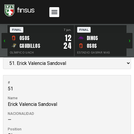
FINAL
7 jun.
FINAL
30 
12
OSOS
DINOS
‹
›
24
CAUDILLOS
OSOS
OLÍMPICO UACH
ESTADIO GASPAR MAS
#
51
Name
Erick Valencia Sandoval
NACIONALIDAD
—
Position