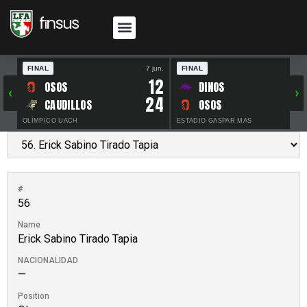
FINAL
7 jun.
FINAL
30 
12
OSOS
DINOS
‹
›
24
CAUDILLOS
OSOS
OLÍMPICO UACH
ESTADIO GASPAR MAS
#
56
Name
Erick Sabino Tirado Tapia
NACIONALIDAD
—
Position