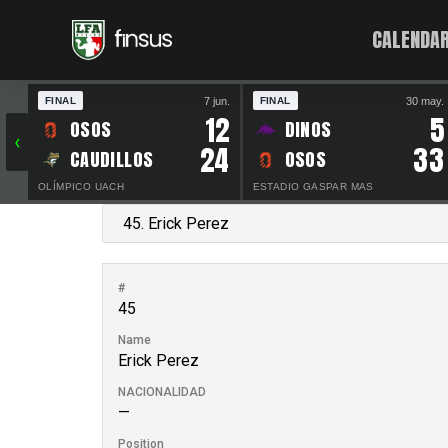
CALENDAR
7 jun.
30 may.
FINAL
FINAL
12
5
OSOS
DINOS
‹
24
33
CAUDILLOS
OSOS
OLÍMPICO UACH
ESTADIO GASPAR MAS
#
45
Name
Erick Perez
NACIONALIDAD
—
Position