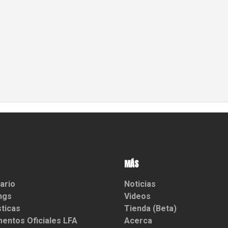
MÁS
ario
Noticias
ngs
Videos
sticas
Tienda (Beta)
entos Oficiales LFA
Acerca