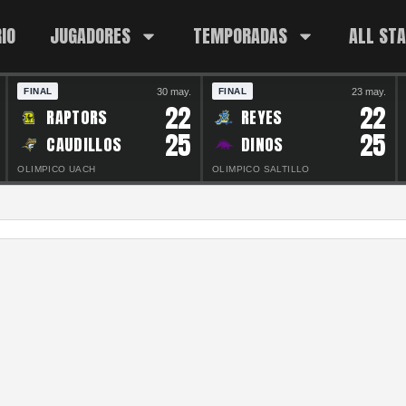
IO
JUGADORES
TEMPORADAS
ALL ST
30 may.
23 may.
FINAL
FINAL
22
22
RAPTORS
REYES
25
25
CAUDILLOS
DINOS
OLIMPICO UACH
OLIMPICO SALTILLO