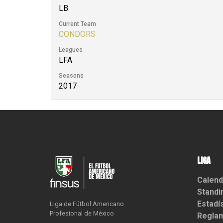
LB
Current Team
CONDORS
Leagues
LFA
Seasons
2017
LIGA
Calend
Standi
Estadí
Liga de Fútbol Americano

Profesional de México
Reglam