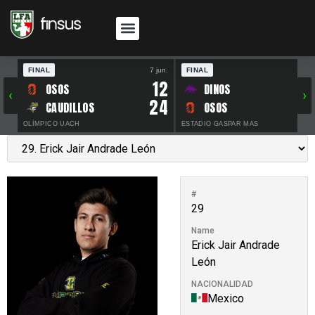
FINAL
7 jun.
FINAL
30 
12
OSOS
DINOS
‹
›
24
CAUDILLOS
OSOS
OLÍMPICO UACH
ESTADIO GASPAR MAS
#
29
Name
Erick Jair Andrade
León
NACIONALIDAD
Mexico