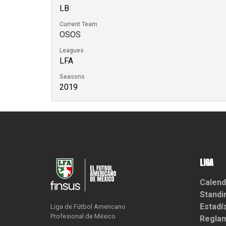
LB
Current Team
OSOS
Leagues
LFA
Seasons
2019
LIGA
Calend
Standi
Estadí
Liga de Fútbol Americano

Profesional de México
Reglam