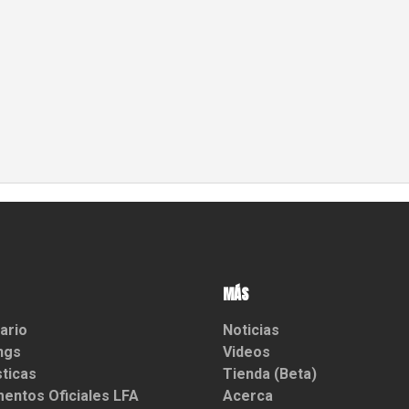
MÁS
ario
Noticias
ngs
Videos
sticas
Tienda (Beta)
entos Oficiales LFA
Acerca