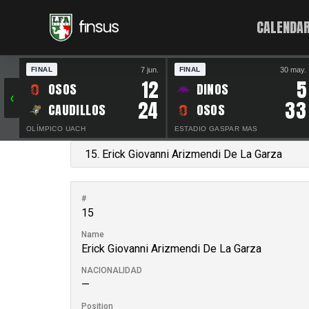
CALENDAR
7 jun.
30 may.
FINAL
FINAL
12
5
OSOS
DINOS
‹
24
33
CAUDILLOS
OSOS
OLÍMPICO UACH
ESTADIO GASPAR MAS
#
15
Name
Erick Giovanni Arizmendi De La Garza
NACIONALIDAD
—
Position