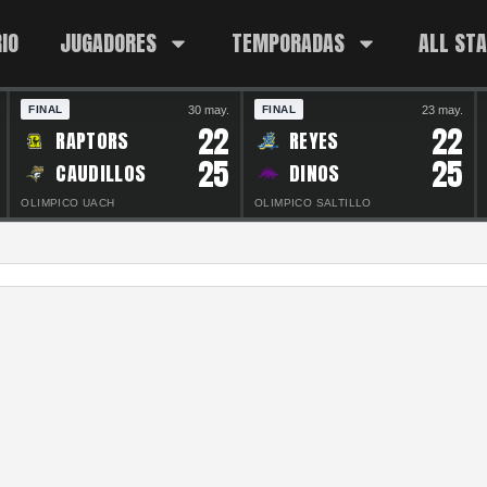
IO
JUGADORES
TEMPORADAS
ALL ST
30 may.
23 may.
FINAL
FINAL
22
22
RAPTORS
REYES
25
25
CAUDILLOS
DINOS
OLIMPICO UACH
OLIMPICO SALTILLO