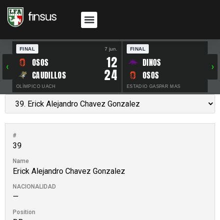
FINAL
7 jun.
FINAL
30 
12
OSOS
DINOS
‹
›
24
CAUDILLOS
OSOS
OLÍMPICO UACH
ESTADIO GASPAR MAS
#
39
Name
Erick Alejandro Chavez Gonzalez
NACIONALIDAD
—
Position