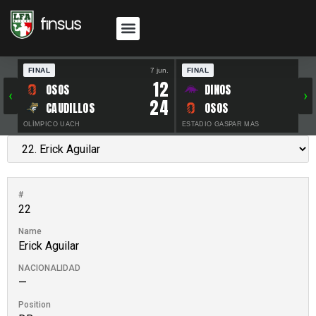
FINAL
7 jun.
FINAL
30 
12
OSOS
DINOS
‹
›
24
CAUDILLOS
OSOS
OLÍMPICO UACH
ESTADIO GASPAR MAS
#
22
Name
Erick Aguilar
NACIONALIDAD
—
Position