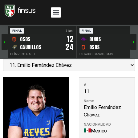
FINAL
7 jun.
FINAL
30 
12
OSOS
DINOS
‹
›
24
CAUDILLOS
OSOS
OLÍMPICO UACH
ESTADIO GASPAR MAS
#
11
Name
Emilio Fernández
Chávez
NACIONALIDAD
Mexico