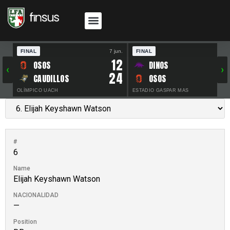
FINAL
7 jun.
FINAL
30 
12
OSOS
DINOS
‹
›
24
CAUDILLOS
OSOS
OLÍMPICO UACH
ESTADIO GASPAR MAS
#
6
Name
Elijah Keyshawn Watson
NACIONALIDAD
—
Position