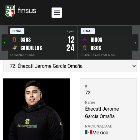
FINAL
7 jun.
FINAL
30 
12
OSOS
DINOS
‹
›
24
CAUDILLOS
OSOS
OLÍMPICO UACH
ESTADIO GASPAR MAS
#
72
Name
Éhecatl Jerome
García Omaña
NACIONALIDAD
Mexico