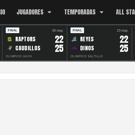
IO
JUGADORES
TEMPORADAS
ALL ST
30 may.
23 may.
FINAL
FINAL
22
22
RAPTORS
REYES
25
25
CAUDILLOS
DINOS
OLIMPICO UACH
OLIMPICO SALTILLO