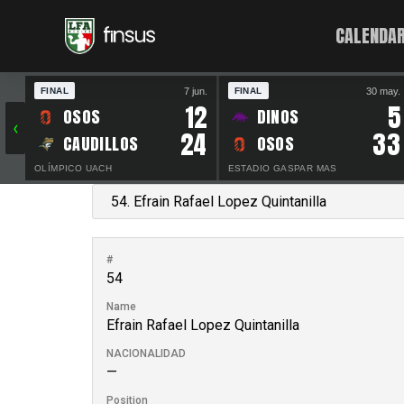
CALENDAR
7 jun.
30 may.
FINAL
FINAL
12
5
OSOS
DINOS
‹
24
33
CAUDILLOS
OSOS
OLÍMPICO UACH
ESTADIO GASPAR MAS
#
54
Name
Efrain Rafael Lopez Quintanilla
NACIONALIDAD
—
Position