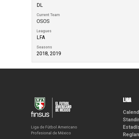
DL
Current Team
OSOS
Leagues
LFA
Seasons
2018, 2019
LIGA
Calend
Standi
Estadí
Liga de Fútbol Americano

Profesional de México
Reglam