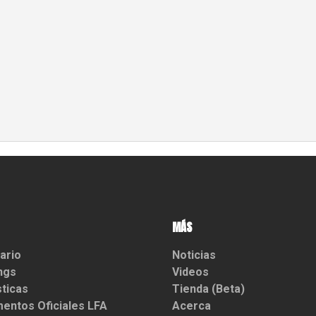
MÁS
ario
Noticias
ngs
Videos
sticas
Tienda (Beta)
entos Oficiales LFA
Acerca