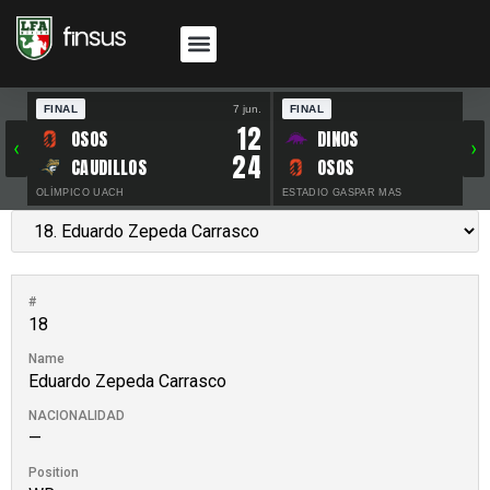
FINAL
7 jun.
FINAL
30 
12
OSOS
DINOS
‹
›
24
CAUDILLOS
OSOS
OLÍMPICO UACH
ESTADIO GASPAR MAS
#
18
Name
Eduardo Zepeda Carrasco
NACIONALIDAD
—
Position