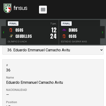
FINAL
7 jun.
FINAL
30 
12
OSOS
DINOS
‹
›
24
CAUDILLOS
OSOS
OLÍMPICO UACH
ESTADIO GASPAR MAS
#
36
Name
Eduardo Emmanuel Camacho Avitu
NACIONALIDAD
—
Position