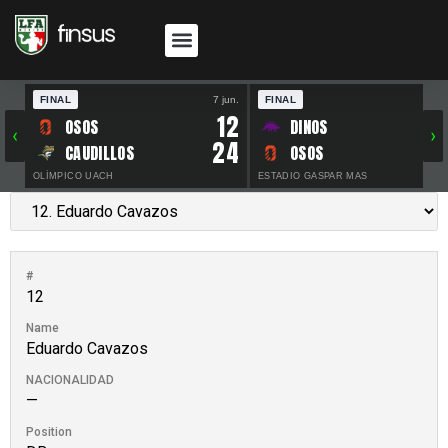
FINAL
7 jun.
FINAL
30 
12
OSOS
DINOS
‹
›
24
CAUDILLOS
OSOS
OLÍMPICO UACH
ESTADIO GASPAR MAS
#
12
Name
Eduardo Cavazos
NACIONALIDAD
—
Position