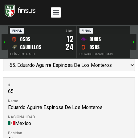
FINAL
7 jun.
FINAL
30 
12
OSOS
DINOS
‹
›
24
CAUDILLOS
OSOS
OLÍMPICO UACH
ESTADIO GASPAR MAS
#
65
Name
Eduardo Aguirre Espinosa De Los Monteros
NACIONALIDAD
Mexico
Position