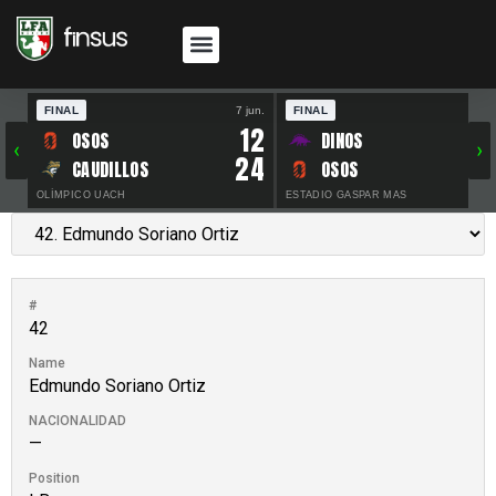
FINAL
7 jun.
FINAL
30 
12
OSOS
DINOS
‹
›
24
CAUDILLOS
OSOS
OLÍMPICO UACH
ESTADIO GASPAR MAS
#
42
Name
Edmundo Soriano Ortiz
NACIONALIDAD
—
Position