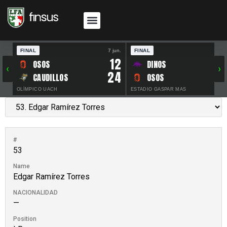
FINAL
7 jun.
FINAL
30 
12
OSOS
DINOS
‹
›
24
CAUDILLOS
OSOS
OLÍMPICO UACH
ESTADIO GASPAR MAS
#
53
Name
Edgar Ramírez Torres
NACIONALIDAD
—
Position