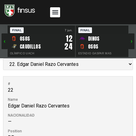
FINAL
7 jun.
FINAL
30 
12
OSOS
DINOS
‹
›
24
CAUDILLOS
OSOS
OLÍMPICO UACH
ESTADIO GASPAR MAS
#
22
Name
Edgar Daniel Razo Cervantes
NACIONALIDAD
—
Position