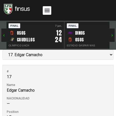
FINAL
7 jun.
FINAL
30 
12
OSOS
DINOS
‹
›
24
CAUDILLOS
OSOS
OLÍMPICO UACH
ESTADIO GASPAR MAS
#
17
Name
Edgar Camacho
NACIONALIDAD
—
Position