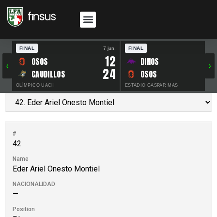
FINAL
7 jun.
FINAL
30 
12
OSOS
DINOS
‹
›
24
CAUDILLOS
OSOS
OLÍMPICO UACH
ESTADIO GASPAR MAS
#
42
Name
Eder Ariel Onesto Montiel
NACIONALIDAD
—
Position