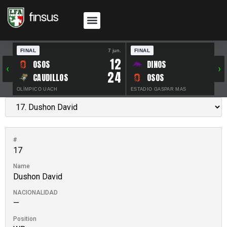
FINAL
7 jun.
FINAL
30 
12
OSOS
DINOS
‹
›
24
CAUDILLOS
OSOS
OLÍMPICO UACH
ESTADIO GASPAR MAS
#
17
Name
Dushon David
NACIONALIDAD
—
Position