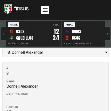
FINAL
7 jun.
FINAL
30 
12
OSOS
DINOS
‹
›
24
CAUDILLOS
OSOS
OLÍMPICO UACH
ESTADIO GASPAR MAS
#
8
Name
Donnell Alexander
NACIONALIDAD
—
Position