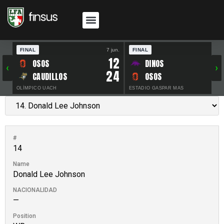
FINAL
7 jun.
FINAL
30 
12
OSOS
DINOS
‹
›
24
CAUDILLOS
OSOS
OLÍMPICO UACH
ESTADIO GASPAR MAS
#
14
Name
Donald Lee Johnson
NACIONALIDAD
—
Position