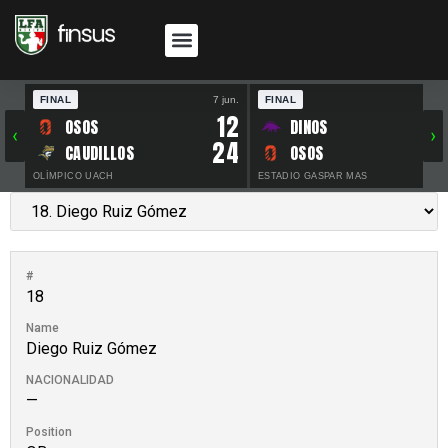
FINAL
7 jun.
FINAL
30 
12
OSOS
DINOS
‹
›
24
CAUDILLOS
OSOS
OLÍMPICO UACH
ESTADIO GASPAR MAS
#
18
Name
Diego Ruiz Gómez
NACIONALIDAD
—
Position