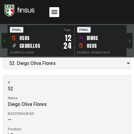
FINAL
7 jun.
FINAL
30 
12
OSOS
DINOS
‹
›
24
CAUDILLOS
OSOS
OLÍMPICO UACH
ESTADIO GASPAR MAS
#
52
Name
Diego Oliva Flores
NACIONALIDAD
—
Position