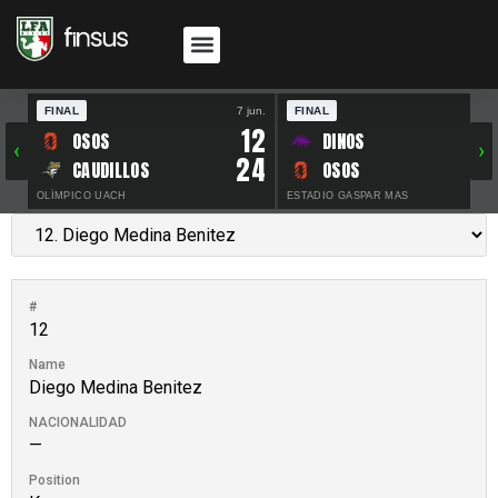
FINAL
7 jun.
FINAL
30 
12
OSOS
DINOS
‹
›
24
CAUDILLOS
OSOS
OLÍMPICO UACH
ESTADIO GASPAR MAS
#
12
Name
Diego Medina Benitez
NACIONALIDAD
—
Position