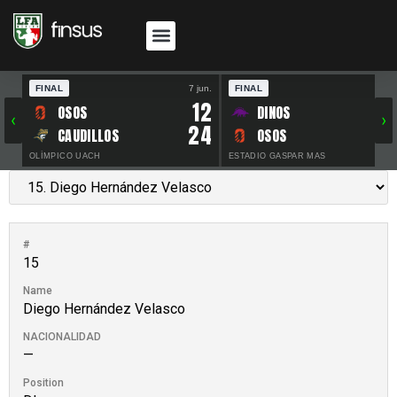
FINAL
7 jun.
FINAL
30 
12
OSOS
DINOS
‹
›
24
CAUDILLOS
OSOS
OLÍMPICO UACH
ESTADIO GASPAR MAS
#
15
Name
Diego Hernández Velasco
NACIONALIDAD
—
Position