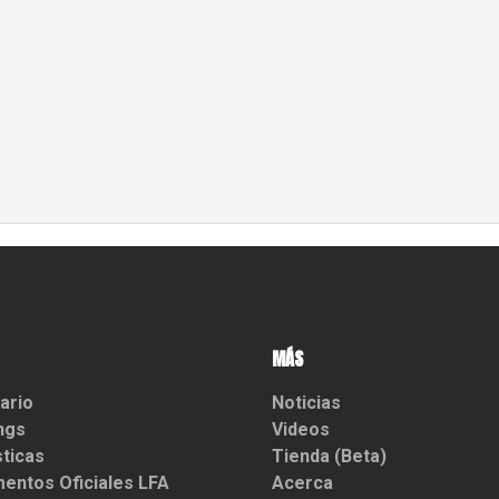
MÁS
ario
Noticias
ngs
Videos
sticas
Tienda (Beta)
entos Oficiales LFA
Acerca