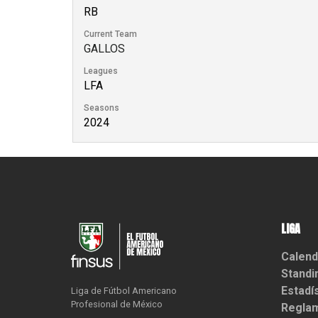
RB
Current Team
GALLOS
Leagues
LFA
Seasons
2024
LIGA
Calend
Standi
Estadí
Liga de Fútbol Americano

Profesional de México
Reglam