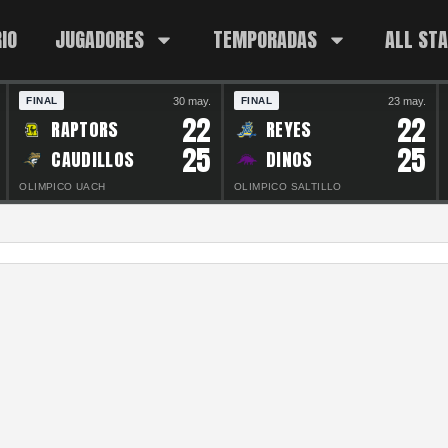
IO
JUGADORES
TEMPORADAS
ALL ST
30 may.
23 may.
FINAL
FINAL
22
22
RAPTORS
REYES
25
25
CAUDILLOS
DINOS
OLIMPICO UACH
OLIMPICO SALTILLO