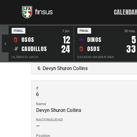
CALENDAR
7 jun.
30 may.
FINAL
FINAL
12
5
OSOS
DINOS
‹
24
33
CAUDILLOS
OSOS
OLÍMPICO UACH
ESTADIO GASPAR MAS
#
6
Name
Devyn Shuron Collins
NACIONALIDAD
—
Position