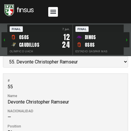
FINAL
7 jun.
FINAL
30 
12
OSOS
DINOS
‹
›
24
CAUDILLOS
OSOS
OLÍMPICO UACH
ESTADIO GASPAR MAS
#
55
Name
Devonte Christopher Ramseur
NACIONALIDAD
—
Position