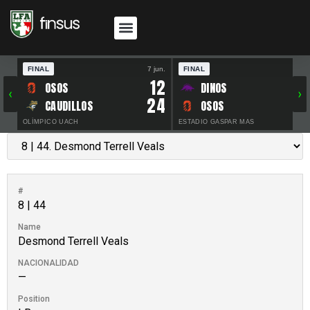
FINAL
7 jun.
FINAL
30 
12
OSOS
DINOS
‹
›
24
CAUDILLOS
OSOS
OLÍMPICO UACH
ESTADIO GASPAR MAS
#
8 | 44
Name
Desmond Terrell Veals
NACIONALIDAD
—
Position