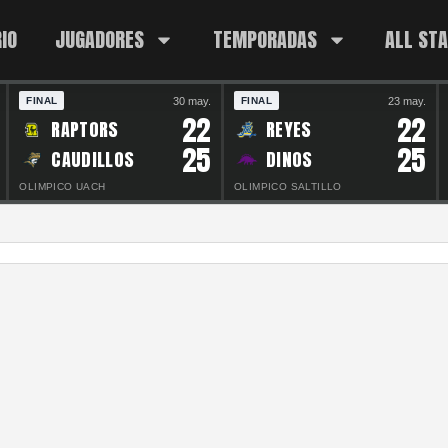
IO
JUGADORES
TEMPORADAS
ALL ST
30 may.
23 may.
FINAL
FINAL
22
22
RAPTORS
REYES
25
25
CAUDILLOS
DINOS
OLIMPICO UACH
OLIMPICO SALTILLO