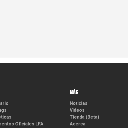
MÁS
ario
Noticias
ngs
Videos
sticas
Tienda (Beta)
entos Oficiales LFA
Acerca