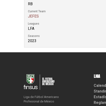
RB
Current Team
JEFES
Leagues
LFA
Seasons
2023
LIGA
Calend
Standi
Estadí
Liga de Fútbol Americano

Profesional de México
Reglam