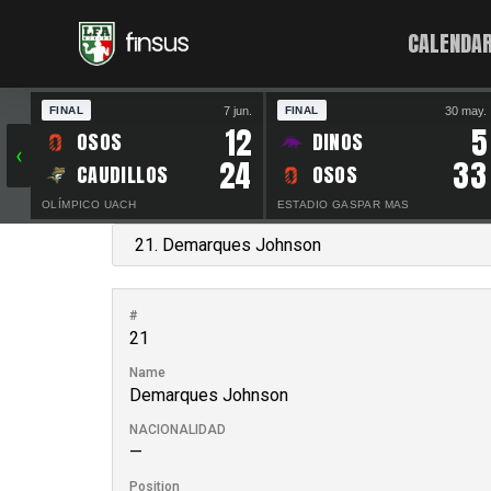
CALENDAR
7 jun.
30 may.
FINAL
FINAL
12
5
OSOS
DINOS
‹
24
33
CAUDILLOS
OSOS
OLÍMPICO UACH
ESTADIO GASPAR MAS
#
21
Name
Demarques Johnson
NACIONALIDAD
—
Position