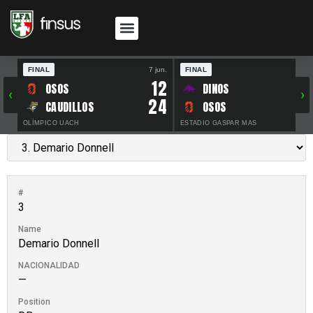
FINAL
7 jun.
FINAL
30 
12
OSOS
DINOS
‹
›
24
CAUDILLOS
OSOS
OLÍMPICO UACH
ESTADIO GASPAR MAS
#
3
Name
Demario Donnell
NACIONALIDAD
—
Position