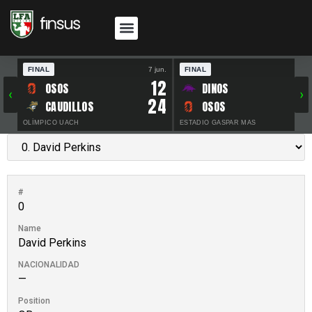
FINAL
7 jun.
FINAL
30 
12
OSOS
DINOS
‹
›
24
CAUDILLOS
OSOS
OLÍMPICO UACH
ESTADIO GASPAR MAS
#
0
Name
David Perkins
NACIONALIDAD
—
Position