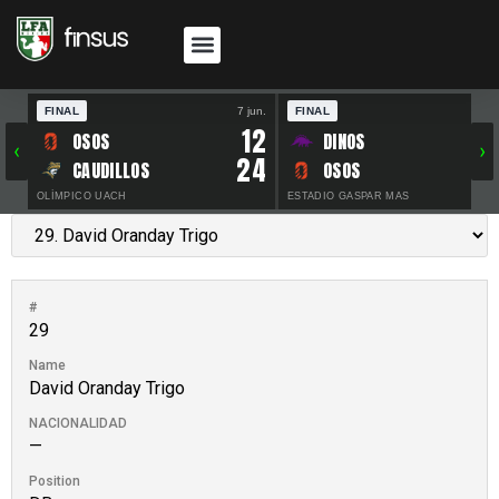
FINAL
7 jun.
FINAL
30 
12
OSOS
DINOS
‹
›
24
CAUDILLOS
OSOS
OLÍMPICO UACH
ESTADIO GASPAR MAS
#
29
Name
David Oranday Trigo
NACIONALIDAD
—
Position