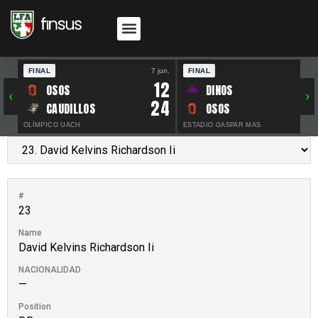
FINAL
7 jun.
FINAL
30 
12
OSOS
DINOS
‹
›
24
CAUDILLOS
OSOS
OLÍMPICO UACH
ESTADIO GASPAR MAS
#
23
Name
David Kelvins Richardson Ii
NACIONALIDAD
—
Position