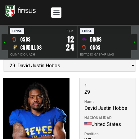
FINAL
7 jun.
FINAL
30 
12
OSOS
DINOS
‹
›
24
CAUDILLOS
OSOS
OLÍMPICO UACH
ESTADIO GASPAR MAS
#
29
Name
David Justin Hobbs
NACIONALIDAD
United States
Position