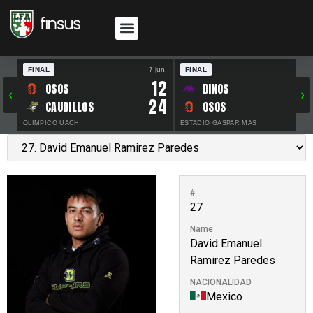
FINAL
7 jun.
FINAL
30 
12
OSOS
DINOS
‹
›
24
CAUDILLOS
OSOS
OLÍMPICO UACH
ESTADIO GASPAR MAS
#
27
Name
David Emanuel
Ramirez Paredes
NACIONALIDAD
Mexico