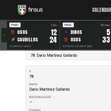
CALENDAR
7 jun.
30 may.
FINAL
FINAL
12
5
OSOS
DINOS
‹
24
33
CAUDILLOS
OSOS
OLÍMPICO UACH
ESTADIO GASPAR MAS
#
78
Name
Dario Martínez Gallardo
NACIONALIDAD
—
Position