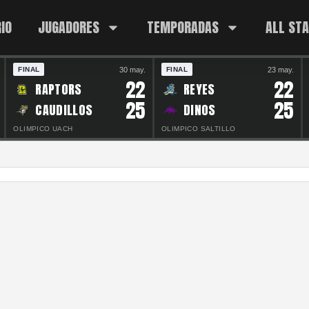
IO
JUGADORES
TEMPORADAS
ALL ST
30 may.
23 may.
FINAL
FINAL
22
22
RAPTORS
REYES
25
25
CAUDILLOS
DINOS
OLIMPICO UACH
OLIMPICO SALTILLO