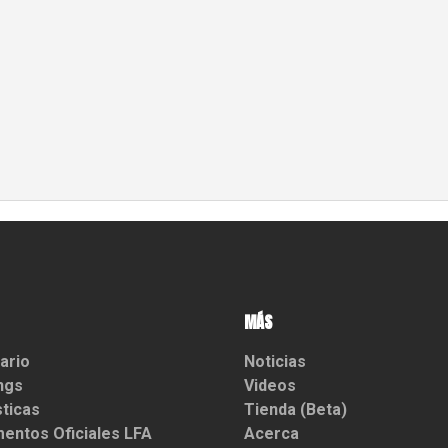
MÁS
ario
Noticias
ngs
Videos
sticas
Tienda (Beta)
entos Oficiales LFA
Acerca