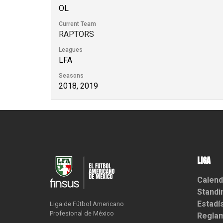
OL
Current Team
RAPTORS
Leagues
LFA
Seasons
2018, 2019
LIGA
Calend
Standi
Estadí
Liga de Fútbol Americano

Profesional de México
Reglam