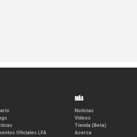
MÁS
ario
Noticias
ngs
Videos
sticas
Tienda (Beta)
entos Oficiales LFA
Acerca