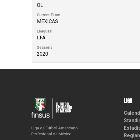
OL
Current Team
MEXICAS
Leagues
LFA
Seasons
2020
LIGA
Calend
Standi
Estadí
Liga de Fútbol Americano

Profesional de México
Reglam