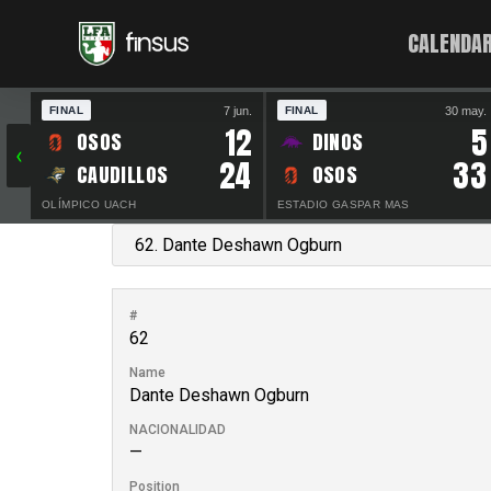
CALENDAR
7 jun.
30 may.
FINAL
FINAL
12
5
OSOS
DINOS
‹
24
33
CAUDILLOS
OSOS
OLÍMPICO UACH
ESTADIO GASPAR MAS
#
62
Name
Dante Deshawn Ogburn
NACIONALIDAD
—
Position