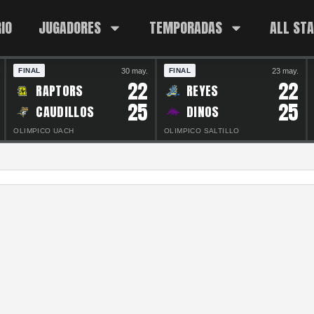
IO
JUGADORES
TEMPORADAS
ALL ST
30 may.
23 may.
FINAL
FINAL
22
22
RAPTORS
REYES
25
25
CAUDILLOS
DINOS
OLIMPICO UACH
OLIMPICO SALTILLO