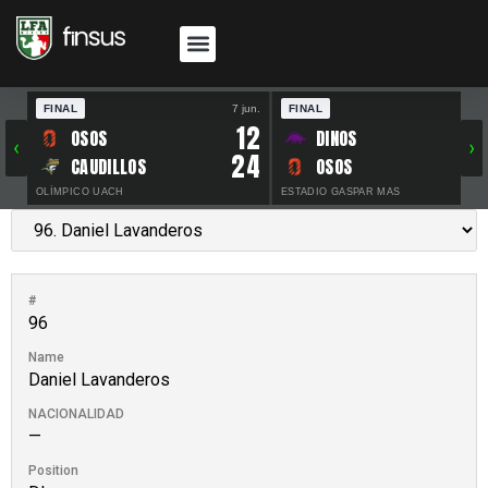
FINAL
7 jun.
FINAL
30 
12
OSOS
DINOS
‹
›
24
CAUDILLOS
OSOS
OLÍMPICO UACH
ESTADIO GASPAR MAS
#
96
Name
Daniel Lavanderos
NACIONALIDAD
—
Position