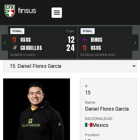
FINAL
7 jun.
FINAL
30 
12
OSOS
DINOS
‹
›
24
CAUDILLOS
OSOS
OLÍMPICO UACH
ESTADIO GASPAR MAS
#
15
Name
Daniel Flores García
NACIONALIDAD
Mexico
Position