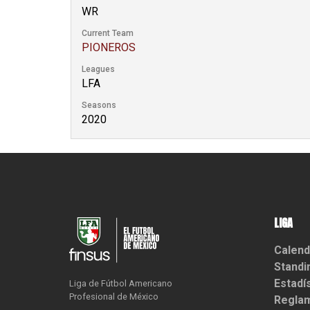
WR
Current Team
PIONEROS
Leagues
LFA
Seasons
2020
LIGA
Calend
Standi
Estadí
Liga de Fútbol Americano

Profesional de México
Reglam