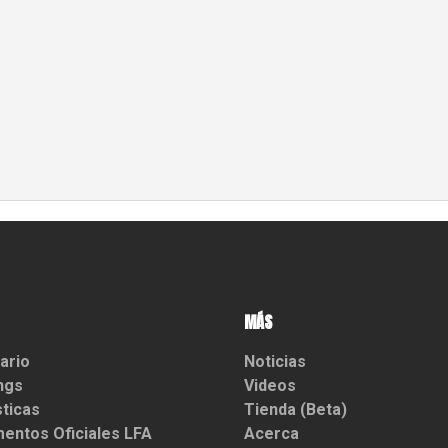
MÁS
ario
Noticias
ngs
Videos
sticas
Tienda (Beta)
entos Oficiales LFA
Acerca