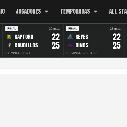
IO
JUGADORES
TEMPORADAS
ALL ST
30 may.
23 may.
FINAL
FINAL
22
22
RAPTORS
REYES
25
25
CAUDILLOS
DINOS
OLIMPICO UACH
OLIMPICO SALTILLO