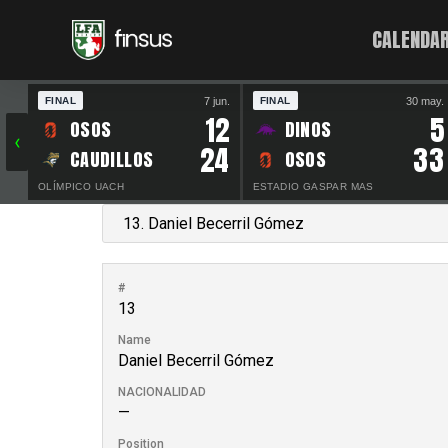
CALENDAR
7 jun.
30 may.
FINAL
FINAL
12
5
OSOS
DINOS
‹
24
33
CAUDILLOS
OSOS
OLÍMPICO UACH
ESTADIO GASPAR MAS
#
13
Name
Daniel Becerril Gómez
NACIONALIDAD
—
Position