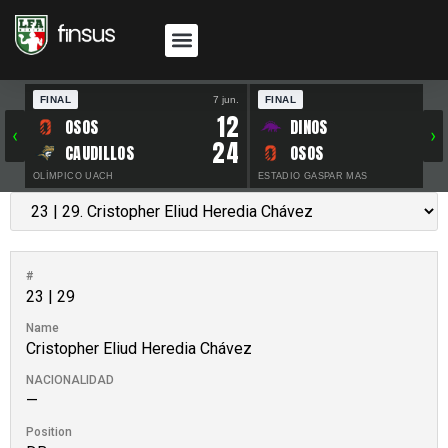
FINAL
7 jun.
FINAL
30 
12
OSOS
DINOS
‹
›
24
CAUDILLOS
OSOS
OLÍMPICO UACH
ESTADIO GASPAR MAS
#
23 | 29
Name
Cristopher Eliud Heredia Chávez
NACIONALIDAD
—
Position