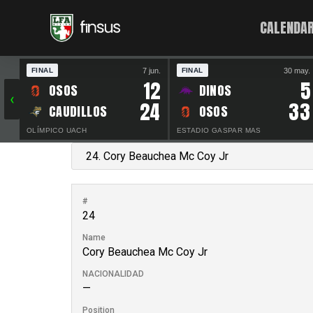
CALENDAR
7 jun.
30 may.
FINAL
FINAL
12
5
OSOS
DINOS
‹
24
33
CAUDILLOS
OSOS
OLÍMPICO UACH
ESTADIO GASPAR MAS
#
24
Name
Cory Beauchea Mc Coy Jr
NACIONALIDAD
—
Position