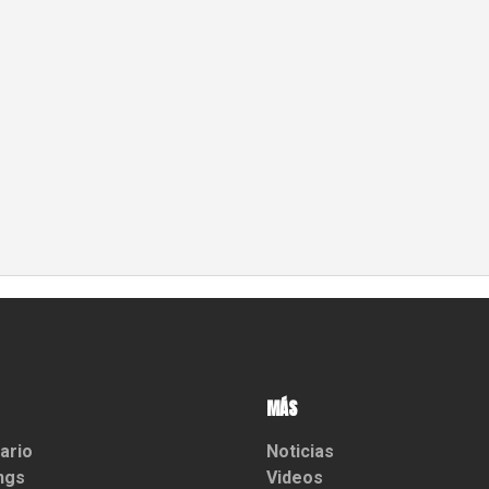
MÁS
ario
Noticias
ngs
Videos