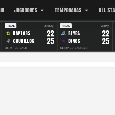
IO
JUGADORES
TEMPORADAS
ALL ST
30 may.
23 may.
FINAL
FINAL
22
22
RAPTORS
REYES
25
25
CAUDILLOS
DINOS
OLIMPICO UACH
OLIMPICO SALTILLO