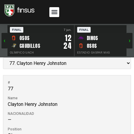
FINAL
7 jun.
FINAL
30 
12
OSOS
DINOS
‹
›
24
CAUDILLOS
OSOS
OLÍMPICO UACH
ESTADIO GASPAR MAS
#
77
Name
Clayton Henry Johnston
NACIONALIDAD
—
Position