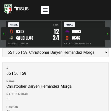
FINAL
7 jun.
FINAL
30 
12
OSOS
DINOS
‹
›
24
CAUDILLOS
OSOS
OLÍMPICO UACH
ESTADIO GASPAR MAS
#
55 | 56 | 59
Name
Christopher Daryen Hernández Morga
NACIONALIDAD
—
Position