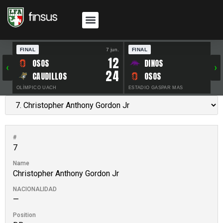
FINAL
7 jun.
FINAL
30 
12
OSOS
DINOS
‹
›
24
CAUDILLOS
OSOS
OLÍMPICO UACH
ESTADIO GASPAR MAS
#
7
Name
Christopher Anthony Gordon Jr
NACIONALIDAD
—
Position