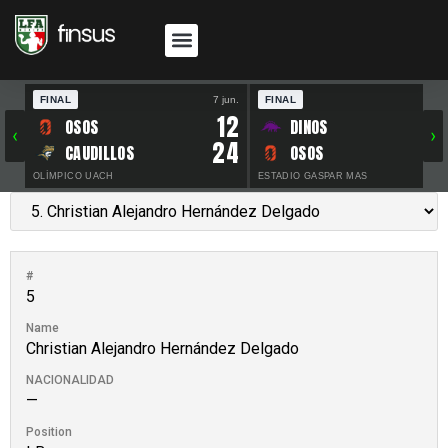
FINAL
7 jun.
FINAL
30 
12
OSOS
DINOS
‹
›
24
CAUDILLOS
OSOS
OLÍMPICO UACH
ESTADIO GASPAR MAS
#
5
Name
Christian Alejandro Hernández Delgado
NACIONALIDAD
—
Position